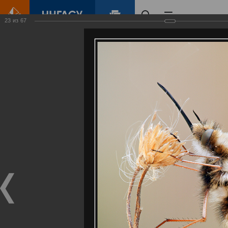
23
из
67
Главная
Контент
Галерея
Артемовские луга – жемчужина Нижегородского Поволжья
Фотогалерея