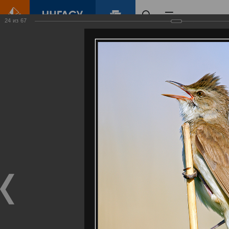
24
из
67
Главная
Контент
Галерея
Артемовские луга – жемчужина Нижегородского Поволжья
Фотогалерея