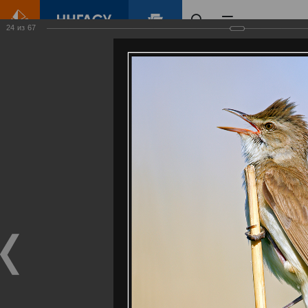
24
из
67
Главная
Контент
Галерея
Артемовские луга – жемчужина Нижегородского Поволжья
Фотогалерея