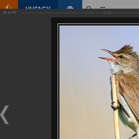
24
из
67
Главная
Контент
Галерея
Артемовские луга – жемчужина Нижегородского Поволжья
Фотогалерея