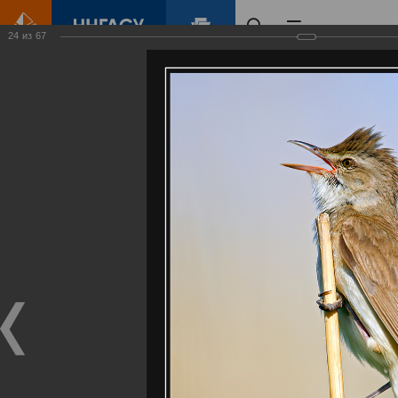
24
из
67
Главная
Контент
Галерея
Артемовские луга – жемчужина Нижегородского Поволжья
Фотогалерея