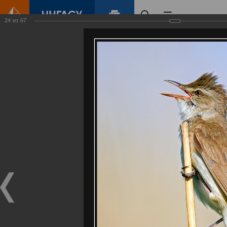
24
из
67
Главная
Контент
Галерея
Артемовские луга – жемчужина Нижегородского Поволжья
Фотогалерея