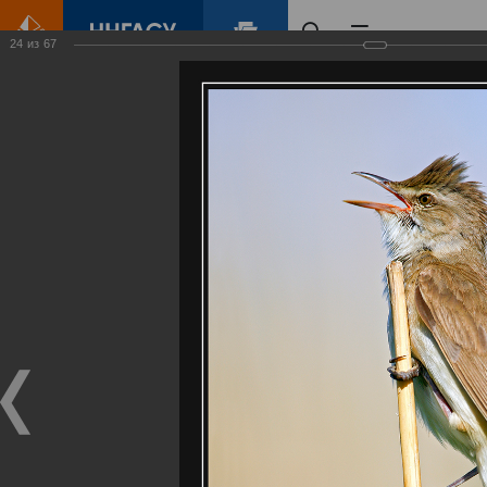
24
из
67
Главная
Контент
Галерея
Артемовские луга – жемчужина Нижегородского Поволжья
Фотогалерея