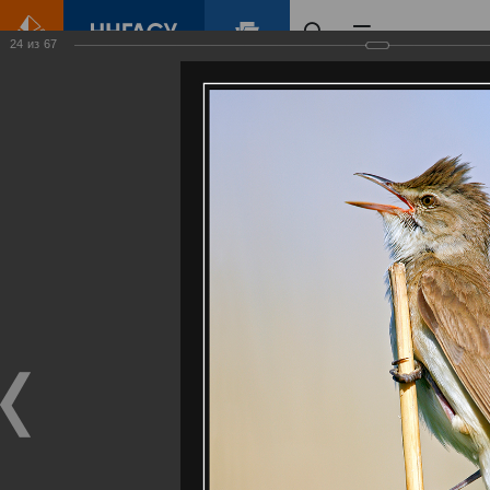
24
из
67
Главная
Контент
Галерея
Артемовские луга – жемчужина Нижегородского Поволжья
Фотогалерея