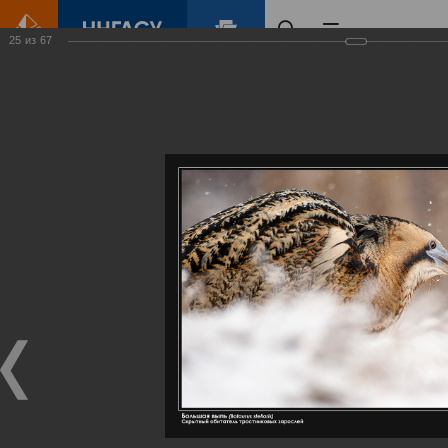
25
из
67
Главная
Контент
Галерея
Артемовские луга – жемчужина Нижегородского Поволжья
Фотогалерея