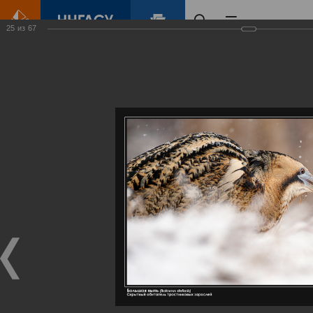
25
из
67
Главная
Контент
Галерея
Артемовские луга – жемчужина Нижегородского Поволжья
Фотогалерея