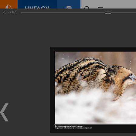
25
из
67
Главная
Контент
Галерея
Артемовские луга – жемчужина Нижегородского Поволжья
Фотогалерея