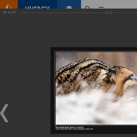
25
из
67
Главная
Контент
Галерея
Артемовские луга – жемчужина Нижегородского Поволжья
Фотогалерея