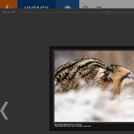
25
из
67
Главная
Контент
Галерея
Артемовские луга – жемчужина Нижегородского Поволжья
Фотогалерея