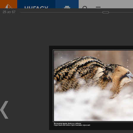
25
из
67
Главная
Контент
Галерея
Артемовские луга – жемчужина Нижегородского Поволжья
Фотогалерея