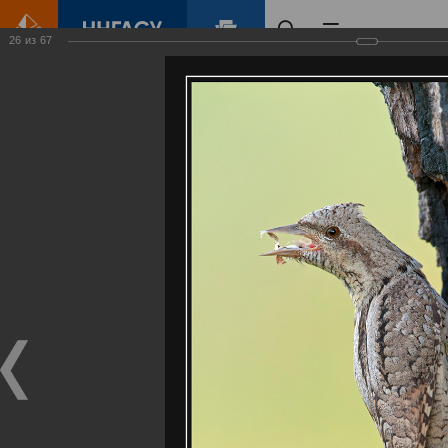
26
из
67
Главная
Контент
Галерея
Артемовские луга – жемчужина Нижегородского Поволжья
Фотогалерея