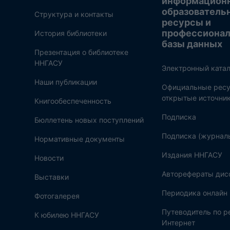
информацион
образователь
Структура и контакты
ресурсы и
профессиона
История библиотеки
базы данных
Презентация о библиотеке
ННГАСУ
Электронный катал
Наши публикации
Официальные ресу
открытые источни
Книгообеспеченность
Подписка
Бюллетень новых поступлений
Подписка (журнал
Нормативные документы
Издания ННГАСУ
Новости
Авторефераты дис
Выставки
Периодика онлайн
Фотогалерея
Путеводитель по 
К юбилею ННГАСУ
Интернет