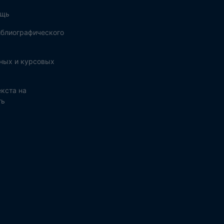
ощь
блиографического
ных и курсовых
кста на
ть