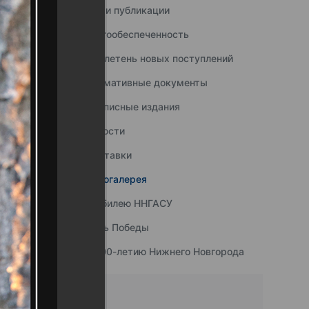
Наши публикации
Книгообеспеченность
Бюллетень новых поступлений
Нормативные документы
Подписные издания
Новости
Выставки
Фотогалерея
К юбилею ННГАСУ
День Победы
К 800-летию Нижнего Новгорода