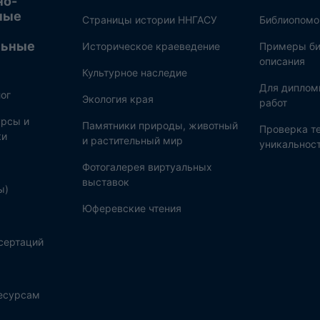
но-
ные
Страницы истории ННГАСУ
Библиопом
льные
Историческое краеведение
Примеры би
описания
Культурное наследие
Для диплом
ог
Экология края
работ
рсы и
Памятники природы, животный
Проверка те
ки
и растительный мир
уникальнос
Фотогалерея виртуальных
выставок
ы)
Юферевские чтения
сертаций
ресурсам