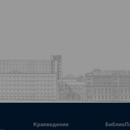
Краеведение
БиблиоП