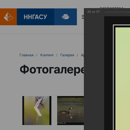
БИБЛИОТЕКА
26
из
67
БИБЛИОПОМОЩ
Главная
Контент
Галерея
Артемовские луга – жемчужина Нижего
Фотогалерея