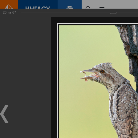
26
из
67
Главная
Контент
Галерея
Артемовские луга – жемчужина Нижегородского Поволжья
Фотогалерея