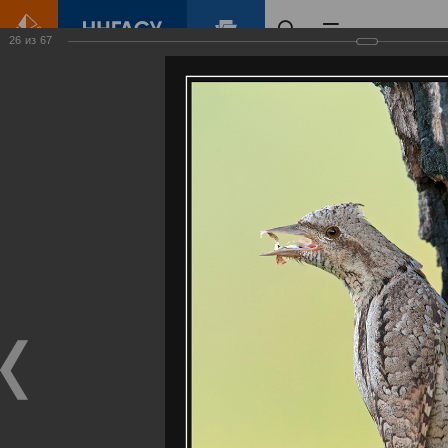
26
из
67
Главная
Контент
Галерея
Артемовские луга – жемчужина Нижегородского Поволжья
Фотогалерея