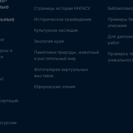
но-
ные
Страницы истории ННГАСУ
Библиопом
льные
Историческое краеведение
Примеры би
описания
Культурное наследие
Для диплом
ог
Экология края
работ
рсы и
Памятники природы, животный
Проверка те
ки
и растительный мир
уникальнос
Фотогалерея виртуальных
выставок
ы)
Юферевские чтения
сертаций
ресурсам