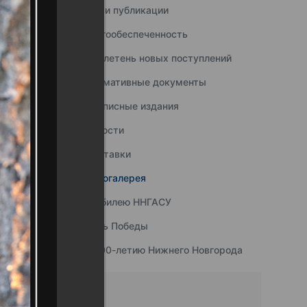
Наши публикации
Книгообеспеченность
Бюллетень новых поступлений
Нормативные документы
Подписные издания
Новости
Выставки
Фотогалерея
К юбилею ННГАСУ
День Победы
К 800-летию Нижнего Новгорода