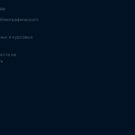
ощь
блиографического
ных и курсовых
кста на
ть