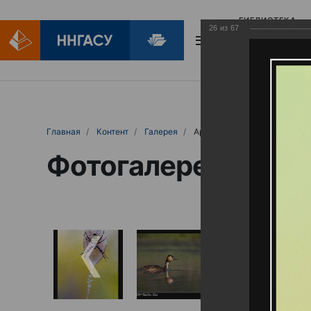
БИБЛИОТЕКА
26
из
67
БИБЛИОПОМОЩ
Главная
Контент
Галерея
Артемовские луга – жемчужина Нижего
Фотогалерея