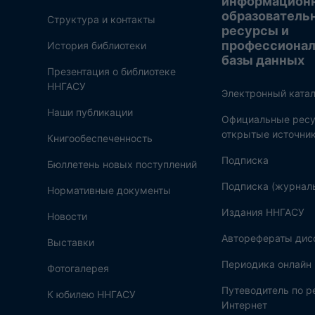
информацион
образователь
Структура и контакты
ресурсы и
профессиона
История библиотеки
базы данных
Презентация о библиотеке
ННГАСУ
Электронный катал
Наши публикации
Официальные ресу
открытые источни
Книгообеспеченность
Подписка
Бюллетень новых поступлений
Подписка (журнал
Нормативные документы
Издания ННГАСУ
Новости
Авторефераты дис
Выставки
Периодика онлайн
Фотогалерея
Путеводитель по 
К юбилею ННГАСУ
Интернет