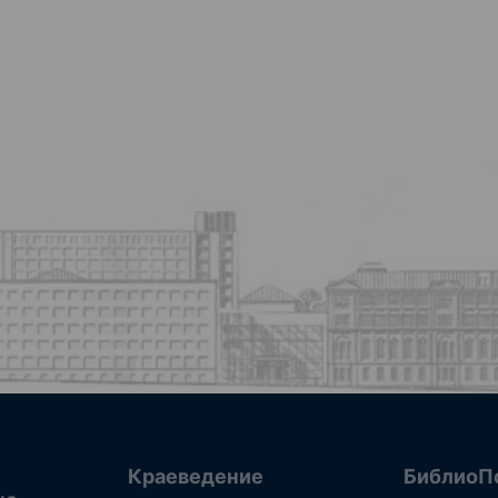
Краеведение
БиблиоП