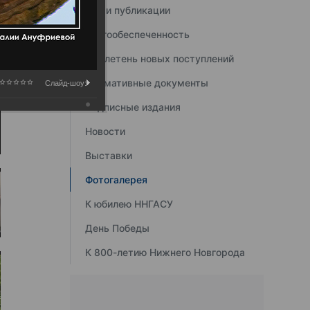
Наши публикации
Книгообеспеченность
Бюллетень новых поступлений
Нормативные документы
Слайд-шоу:
Подписные издания
Новости
Выставки
Фотогалерея
К юбилею ННГАСУ
День Победы
К 800-летию Нижнего Новгорода