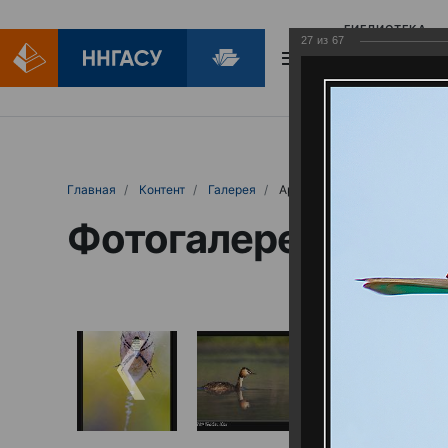
БИБЛИОТЕКА
27
из
67
БИБЛИОПОМОЩ
Главная
Контент
Галерея
Артемовские луга – жемчужина Нижего
Фотогалерея