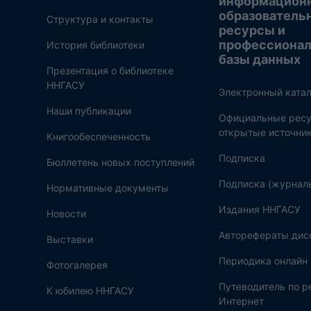
информацион
образователь
Структура и контакты
ресурсы и
профессиона
История библиотеки
базы данных
Презентация о библиотеке
ННГАСУ
Электронный катал
Наши публикации
Официальные ресу
открытые источни
Книгообеспеченность
Подписка
Бюллетень новых поступлений
Подписка (журнал
Нормативные документы
Издания ННГАСУ
Новости
Авторефераты дис
Выставки
Периодика онлайн
Фотогалерея
Путеводитель по 
К юбилею ННГАСУ
Интернет