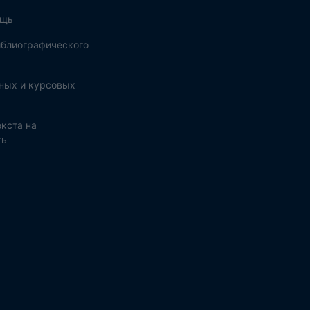
ощь
блиографического
ных и курсовых
кста на
ть