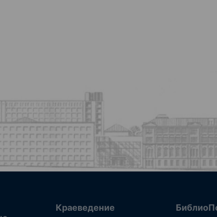
Краеведение
БиблиоП