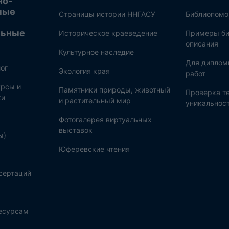
но-
ные
Страницы истории ННГАСУ
Библиопом
льные
Историческое краеведение
Примеры би
описания
Культурное наследие
Для диплом
ог
Экология края
работ
рсы и
Памятники природы, животный
Проверка те
ки
и растительный мир
уникальнос
Фотогалерея виртуальных
выставок
ы)
Юферевские чтения
сертаций
ресурсам