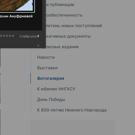
Наши публикации
Книгообеспеченность
Бюллетень новых поступлений
Нормативные документы
Слайд-шоу:
Подписные издания
Новости
Выставки
Фотогалерея
К юбилею ННГАСУ
День Победы
К 800-летию Нижнего Новгорода