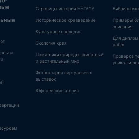
но-
ные
Страницы истории ННГАСУ
Библиопом
льные
Историческое краеведение
Примеры би
описания
Культурное наследие
Для диплом
ог
Экология края
работ
рсы и
Памятники природы, животный
Проверка те
ки
и растительный мир
уникальнос
Фотогалерея виртуальных
выставок
ы)
Юферевские чтения
сертаций
ресурсам