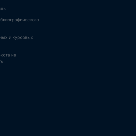
ощь
блиографического
ных и курсовых
кста на
ть