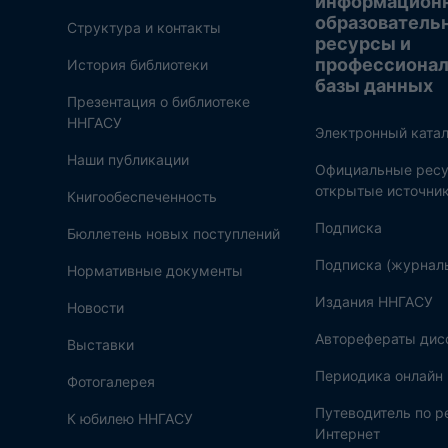
информацион
образователь
Структура и контакты
ресурсы и
профессиона
История библиотеки
базы данных
Презентация о библиотеке
ННГАСУ
Электронный катал
Наши публикации
Официальные ресу
открытые источни
Книгообеспеченность
Подписка
Бюллетень новых поступлений
Подписка (журнал
Нормативные документы
Издания ННГАСУ
Новости
Авторефераты дис
Выставки
Периодика онлайн
Фотогалерея
Путеводитель по 
К юбилею ННГАСУ
Интернет