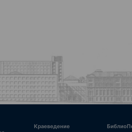
Краеведение
БиблиоП