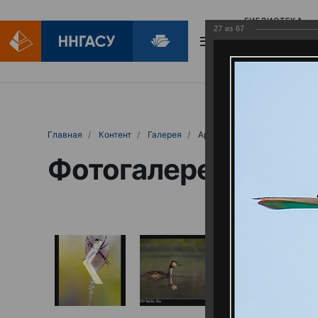
БИБЛИОТЕКА
27
из
67
БИБЛИОПОМОЩ
Главная
Контент
Галерея
Артемовские луга – жемчужина Нижего
Фотогалерея