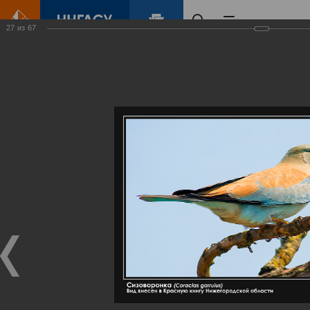
27
из
67
Главная
Контент
Галерея
Артемовские луга – жемчужина Нижегородского Поволжья
Фотогалерея