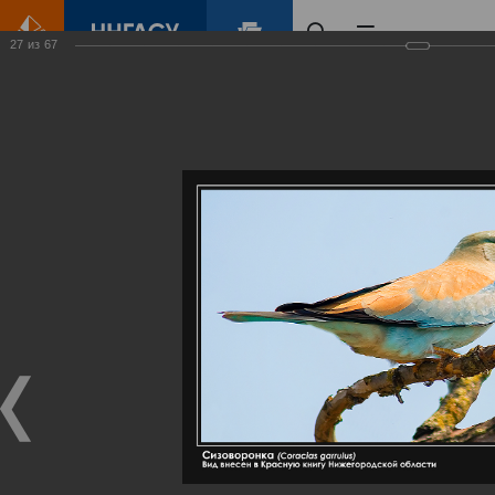
27
из
67
Главная
Контент
Галерея
Артемовские луга – жемчужина Нижегородского Поволжья
Фотогалерея