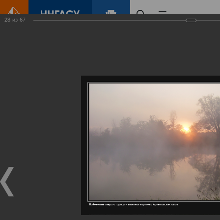
28
из
67
Главная
Контент
Галерея
Артемовские луга – жемчужина Нижегородского Поволжья
Фотогалерея