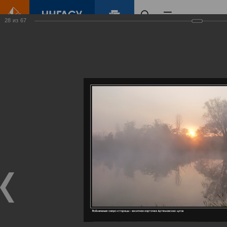
28
из
67
Главная
Контент
Галерея
Артемовские луга – жемчужина Нижегородского Поволжья
Фотогалерея