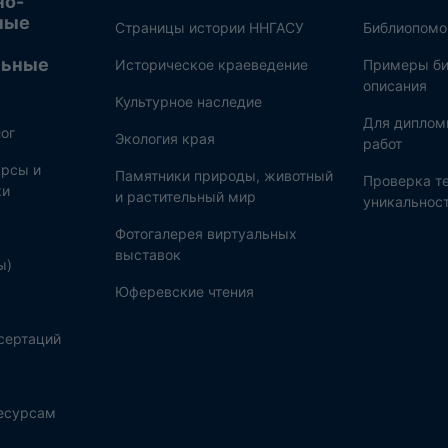
но-
ные
Страницы истории ННГАСУ
Библиопом
льные
Историческое краеведение
Примеры би
описания
Культурное наследие
Для диплом
ог
Экология края
работ
рсы и
Памятники природы, животный
Проверка те
ки
и растительный мир
уникальнос
Фотогалерея виртуальных
выставок
ы)
Юферевские чтения
сертаций
ресурсам