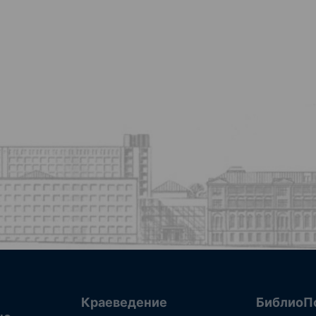
Краеведение
БиблиоП