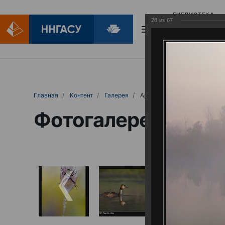
БИБЛИОТЕКА
28
из
67
БИБЛИОПОМОЩ
Главная
Контент
Галерея
Артемовские луга – жемчужина Нижего
Фотогалерея