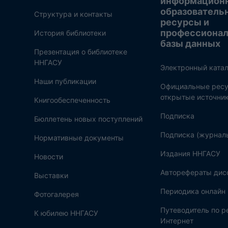
информацион
образователь
Структура и контакты
ресурсы и
профессиона
История библиотеки
базы данных
Презентация о библиотеке
ННГАСУ
Электронный катал
Наши публикации
Официальные ресу
открытые источни
Книгообеспеченность
Подписка
Бюллетень новых поступлений
Подписка (журнал
Нормативные документы
Издания ННГАСУ
Новости
Авторефераты дис
Выставки
Периодика онлайн
Фотогалерея
Путеводитель по 
К юбилею ННГАСУ
Интернет