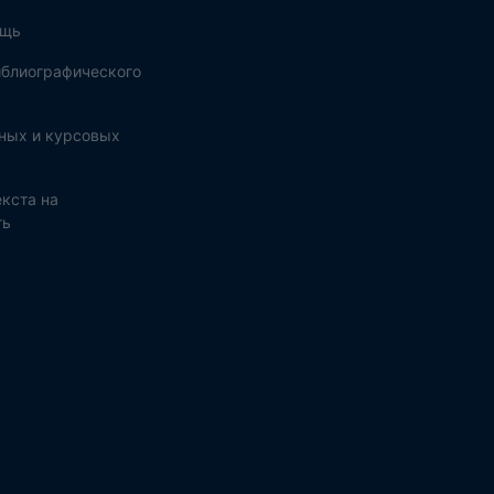
ощь
блиографического
ных и курсовых
кста на
ть