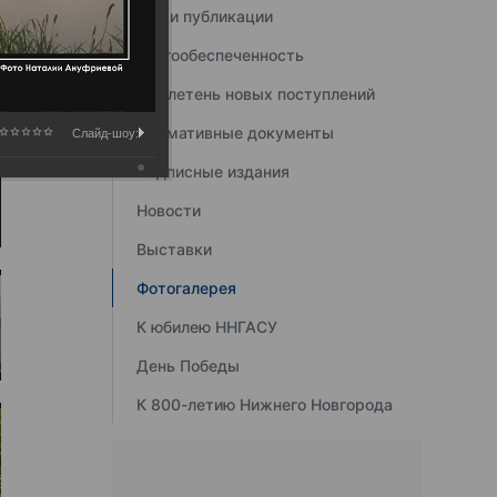
Наши публикации
Книгообеспеченность
Бюллетень новых поступлений
Нормативные документы
Слайд-шоу:
Подписные издания
Новости
Выставки
Фотогалерея
К юбилею ННГАСУ
День Победы
К 800-летию Нижнего Новгорода