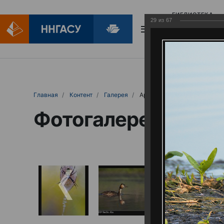
БИБЛИОТЕКА
29
из
67
БИБЛИОПОМОЩ
Главная
Контент
Галерея
Артемовские луга – жемчужина Нижего
Фотогалерея