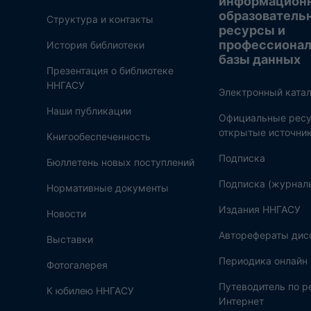
информацион
образователь
Структура и контакты
ресурсы и
профессиона
История библиотеки
базы данных
Презентация о библиотеке
ННГАСУ
Электронный катал
Наши публикации
Официальные ресу
открытые источни
Книгообеспеченность
Подписка
Бюллетень новых поступлений
Подписка (журнал
Нормативные документы
Издания ННГАСУ
Новости
Авторефераты дис
Выставки
Периодика онлайн
Фотогалерея
Путеводитель по 
К юбилею ННГАСУ
Интернет