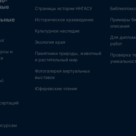
но-
ные
Страницы истории ННГАСУ
Библиопом
льные
Историческое краеведение
Примеры би
описания
Культурное наследие
Для диплом
ог
Экология края
работ
рсы и
Памятники природы, животный
Проверка те
ки
и растительный мир
уникальнос
Фотогалерея виртуальных
выставок
ы)
Юферевские чтения
сертаций
ресурсам