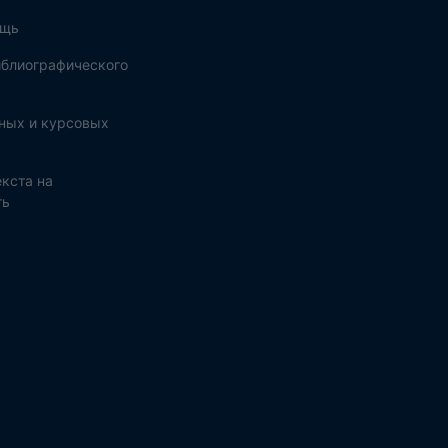
ощь
блиографического
ных и курсовых
кста на
ть