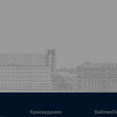
Краеведение
БиблиоП