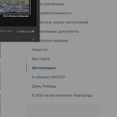
Наши публикации
Книгообеспеченность
Бюллетень новых поступлений
Нормативные документы
Слайд-шоу:
Подписные издания
Новости
Выставки
Фотогалерея
К юбилею ННГАСУ
День Победы
К 800-летию Нижнего Новгорода