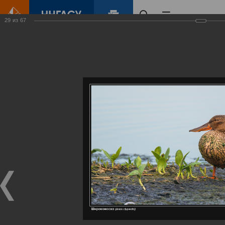
29
из
67
Главная
Контент
Галерея
Артемовские луга – жемчужина Нижегородского Поволжья
Фотогалерея