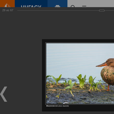
29
из
67
Главная
Контент
Галерея
Артемовские луга – жемчужина Нижегородского Поволжья
Фотогалерея