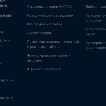
но-
ные
Страницы истории ННГАСУ
Библиопом
льные
Историческое краеведение
Примеры би
описания
Культурное наследие
Для диплом
ог
Экология края
работ
рсы и
Памятники природы, животный
Проверка те
ки
и растительный мир
уникальнос
Фотогалерея виртуальных
выставок
ы)
Юферевские чтения
сертаций
ресурсам