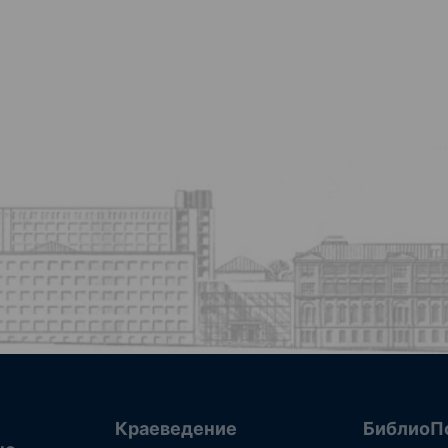
Краеведение
БиблиоП