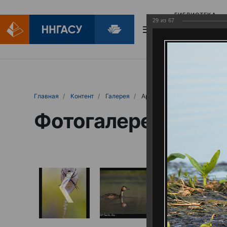
БИБЛИОТЕКА
29
из
67
БИБЛИОПОМОЩ
Главная
Контент
Галерея
Артемовские луга – жемчужина Нижего
Фотогалерея