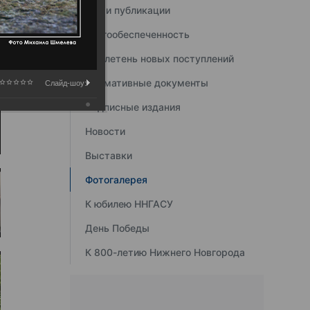
Наши публикации
Книгообеспеченность
Бюллетень новых поступлений
Нормативные документы
Слайд-шоу:
Подписные издания
Новости
Выставки
Фотогалерея
К юбилею ННГАСУ
День Победы
К 800-летию Нижнего Новгорода