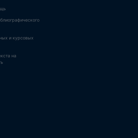
ощь
блиографического
ных и курсовых
кста на
ть