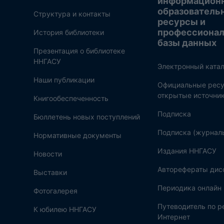
информацион
образователь
Структура и контакты
ресурсы и
профессиона
История библиотеки
базы данных
Презентация о библиотеке
ННГАСУ
Электронный катал
Наши публикации
Официальные ресу
открытые источни
Книгообеспеченность
Подписка
Бюллетень новых поступлений
Подписка (журнал
Нормативные документы
Издания ННГАСУ
Новости
Авторефераты дис
Выставки
Периодика онлайн
Фотогалерея
Путеводитель по 
К юбилею ННГАСУ
Интернет