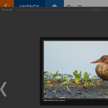
29
из
67
Главная
Контент
Галерея
Артемовские луга – жемчужина Нижегородского Поволжья
Фотогалерея