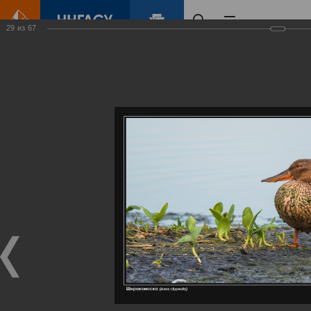
29
из
67
Главная
Контент
Галерея
Артемовские луга – жемчужина Нижегородского Поволжья
Фотогалерея