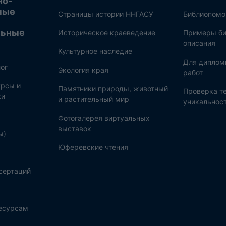
но-
ные
Страницы истории ННГАСУ
Библиопом
льные
Историческое краеведение
Примеры би
описания
Культурное наследие
Для диплом
ог
Экология края
работ
рсы и
Памятники природы, животный
Проверка те
ки
и растительный мир
уникальнос
Фотогалерея виртуальных
выставок
ы)
Юферевские чтения
сертаций
ресурсам