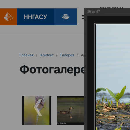
БИБЛИОТЕКА
29
из
67
БИБЛИОПОМОЩ
Главная
Контент
Галерея
Артемовские луга – жемчужина Нижего
Фотогалерея