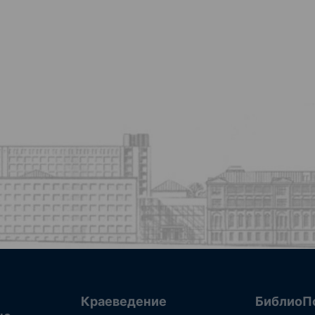
Краеведение
БиблиоП