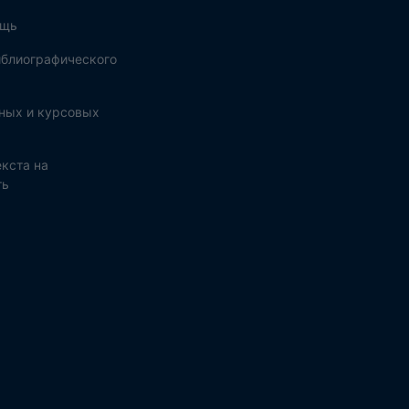
ощь
блиографического
ных и курсовых
кста на
ть