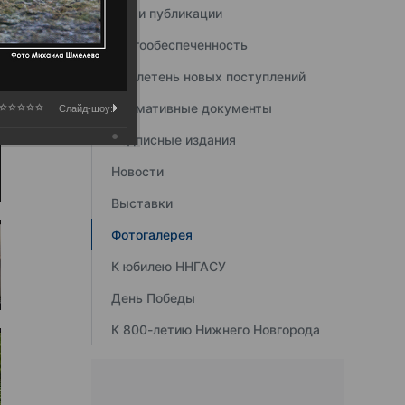
Наши публикации
Книгообеспеченность
Бюллетень новых поступлений
Нормативные документы
Слайд-шоу:
Подписные издания
Новости
Выставки
Фотогалерея
К юбилею ННГАСУ
День Победы
К 800-летию Нижнего Новгорода