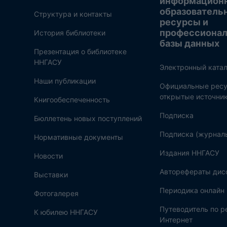
информацион
образователь
Структура и контакты
ресурсы и
профессиона
История библиотеки
базы данных
Презентация о библиотеке
ННГАСУ
Электронный катал
Наши публикации
Официальные ресу
открытые источни
Книгообеспеченность
Подписка
Бюллетень новых поступлений
Подписка (журнал
Нормативные документы
Издания ННГАСУ
Новости
Авторефераты дис
Выставки
Периодика онлайн
Фотогалерея
Путеводитель по 
К юбилею ННГАСУ
Интернет