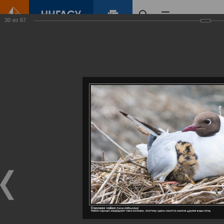
30
из
67
Главная
Контент
Галерея
Артемовские луга – жемчужина Нижегородского Поволжья
Фотогалерея