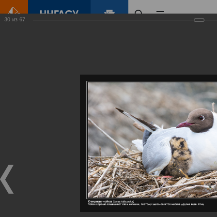
30
из
67
Главная
Контент
Галерея
Артемовские луга – жемчужина Нижегородского Поволжья
Фотогалерея