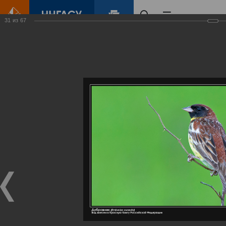
31
из
67
Главная
Контент
Галерея
Артемовские луга – жемчужина Нижегородского Поволжья
Фотогалерея