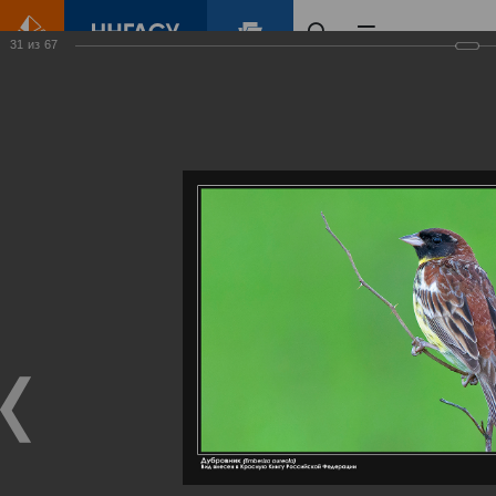
31
из
67
Главная
Контент
Галерея
Артемовские луга – жемчужина Нижегородского Поволжья
Фотогалерея