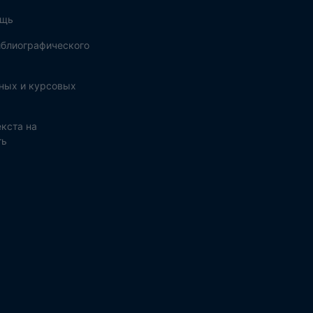
ощь
блиографического
ных и курсовых
кста на
ть