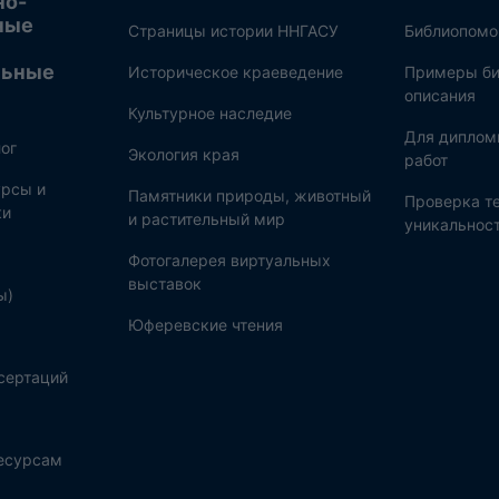
но-
ные
Страницы истории ННГАСУ
Библиопом
льные
Историческое краеведение
Примеры би
описания
Культурное наследие
Для диплом
ог
Экология края
работ
рсы и
Памятники природы, животный
Проверка те
ки
и растительный мир
уникальнос
Фотогалерея виртуальных
выставок
ы)
Юферевские чтения
сертаций
ресурсам