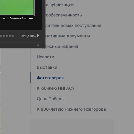
Наши публикации
Книгообеспеченность
Бюллетень новых поступлений
Нормативные документы
Слайд-шоу:
Подписные издания
Новости
Выставки
Фотогалерея
К юбилею ННГАСУ
День Победы
К 800-летию Нижнего Новгорода