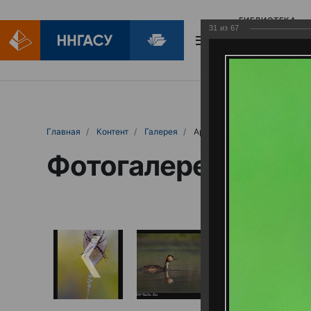
БИБЛИОТЕКА
31
из
67
БИБЛИОПОМОЩ
Главная
Контент
Галерея
Артемовские луга – жемчужина Нижего
Фотогалерея