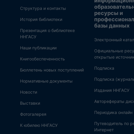
информацион
образователь
Структура и контакты
ресурсы и
профессиона
История библиотеки
базы данных
Презентация о библиотеке
ННГАСУ
Электронный катал
Наши публикации
Официальные ресу
открытые источни
Книгообеспеченность
Подписка
Бюллетень новых поступлений
Подписка (журнал
Нормативные документы
Издания ННГАСУ
Новости
Авторефераты дис
Выставки
Периодика онлайн
Фотогалерея
Путеводитель по 
К юбилею ННГАСУ
Интернет