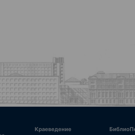
Краеведение
БиблиоП