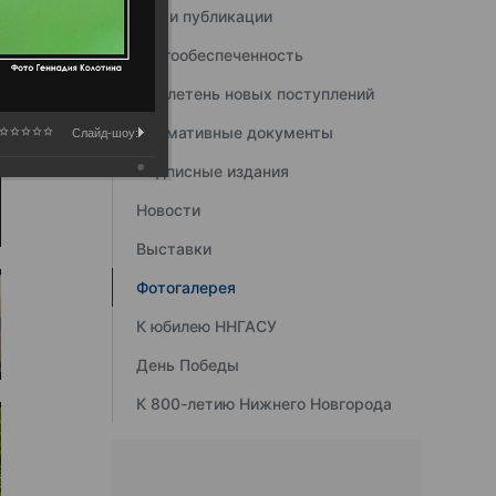
Наши публикации
Книгообеспеченность
Бюллетень новых поступлений
Нормативные документы
Слайд-шоу:
Подписные издания
Новости
Выставки
Фотогалерея
К юбилею ННГАСУ
День Победы
К 800-летию Нижнего Новгорода