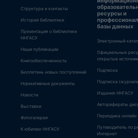
информацион
образователь
Структура и контакты
ресурсы и
профессиона
История библиотеки
базы данных
Презентация о библиотеке
ННГАСУ
Электронный катал
Наши публикации
Официальные ресу
открытые источни
Книгообеспеченность
Подписка
Бюллетень новых поступлений
Подписка (журнал
Нормативные документы
Издания ННГАСУ
Новости
Авторефераты дис
Выставки
Периодика онлайн
Фотогалерея
Путеводитель по 
К юбилею ННГАСУ
Интернет