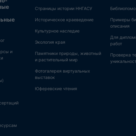
но-
ные
Страницы истории ННГАСУ
Библиопом
льные
Историческое краеведение
Примеры би
описания
Культурное наследие
Для диплом
ог
Экология края
работ
рсы и
Памятники природы, животный
Проверка те
ки
и растительный мир
уникальнос
Фотогалерея виртуальных
выставок
ы)
Юферевские чтения
сертаций
ресурсам