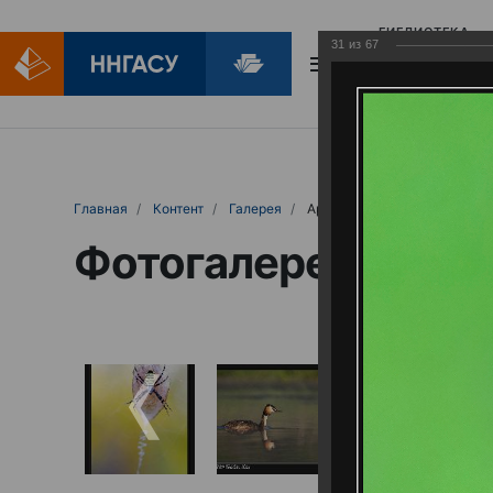
БИБЛИОТЕКА
31
из
67
БИБЛИОПОМОЩ
Главная
Контент
Галерея
Артемовские луга – жемчужина Нижего
Фотогалерея