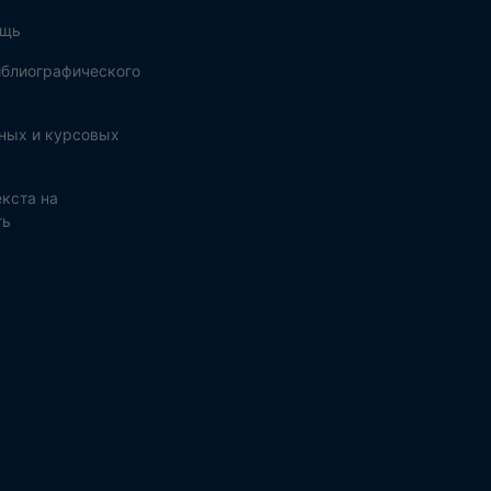
ощь
блиографического
ных и курсовых
кста на
ть