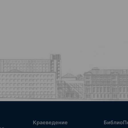
Краеведение
БиблиоП