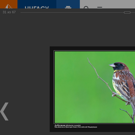
31
из
67
Главная
Контент
Галерея
Артемовские луга – жемчужина Нижегородского Поволжья
Фотогалерея