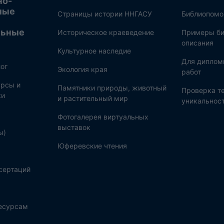
но-
ные
Страницы истории ННГАСУ
Библиопом
льные
Историческое краеведение
Примеры би
описания
Культурное наследие
Для диплом
ог
Экология края
работ
рсы и
Памятники природы, животный
Проверка те
ки
и растительный мир
уникальнос
Фотогалерея виртуальных
выставок
ы)
Юферевские чтения
сертаций
ресурсам