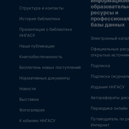
информацион
образователь
Структура и контакты
ресурсы и
профессиона
История библиотеки
базы данных
Презентация о библиотеке
ННГАСУ
Электронный катал
Наши публикации
Официальные ресу
открытые источни
Книгообеспеченность
Подписка
Бюллетень новых поступлений
Подписка (журнал
Нормативные документы
Издания ННГАСУ
Новости
Авторефераты дис
Выставки
Периодика онлайн
Фотогалерея
Путеводитель по 
К юбилею ННГАСУ
Интернет