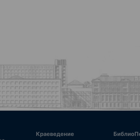
Краеведение
БиблиоП