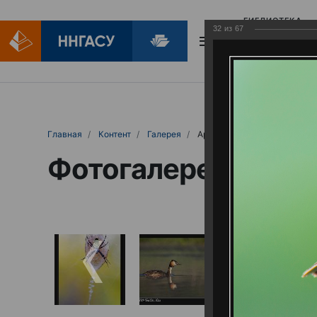
БИБЛИОТЕКА
32
из
67
БИБЛИОПОМОЩ
Главная
Контент
Галерея
Артемовские луга – жемчужина Нижего
Фотогалерея