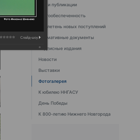
Наши публикации
Книгообеспеченность
Бюллетень новых поступлений
Нормативные документы
Слайд-шоу:
Подписные издания
Новости
Выставки
Фотогалерея
К юбилею ННГАСУ
День Победы
К 800-летию Нижнего Новгорода