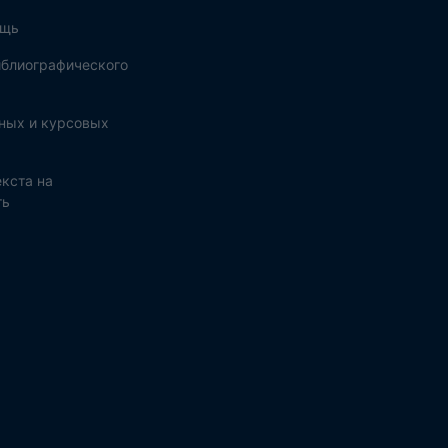
ощь
блиографического
ных и курсовых
кста на
ть