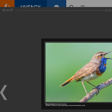
32
из
67
Главная
Контент
Галерея
Артемовские луга – жемчужина Нижегородского Поволжья
Фотогалерея