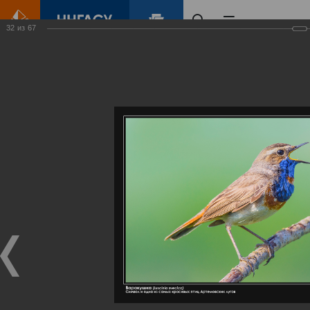
32
из
67
Главная
Контент
Галерея
Артемовские луга – жемчужина Нижегородского Поволжья
Фотогалерея