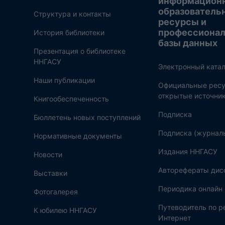
информацион
образователь
Структура и контакты
ресурсы и
профессиона
История библиотеки
базы данных
Презентация о библиотеке
ННГАСУ
Электронный катал
Наши публикации
Официальные ресу
открытые источни
Книгообеспеченность
Подписка
Бюллетень новых поступлений
Подписка (журнал
Нормативные документы
Издания ННГАСУ
Новости
Авторефераты дис
Выставки
Периодика онлайн
Фотогалерея
Путеводитель по 
К юбилею ННГАСУ
Интернет