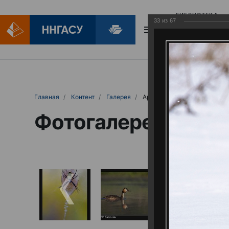
БИБЛИОТЕКА
33
из
67
БИБЛИОПОМОЩ
Главная
Контент
Галерея
Артемовские луга – жемчужина Нижего
Фотогалерея