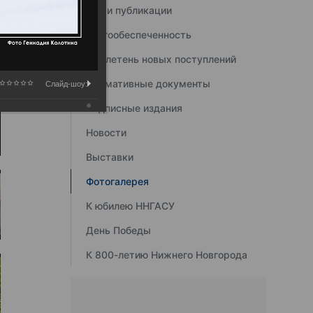
Наши публикации
Книгообеспеченность
Бюллетень новых поступлений
Нормативные документы
Слайд-шоу:
Подписные издания
Новости
Выставки
Фотогалерея
К юбилею ННГАСУ
День Победы
К 800-летию Нижнего Новгорода