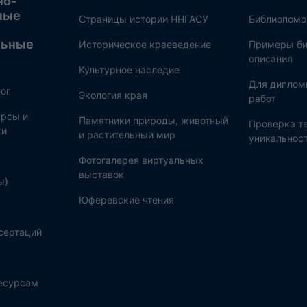
но-
ные
Страницы истории ННГАСУ
Библиопом
льные
Историческое краеведение
Примеры би
описания
Культурное наследие
Для диплом
ог
Экология края
работ
рсы и
Памятники природы, животный
Проверка те
ки
и растительный мир
уникальнос
Фотогалерея виртуальных
выставок
ы)
Юферевские чтения
сертаций
ресурсам