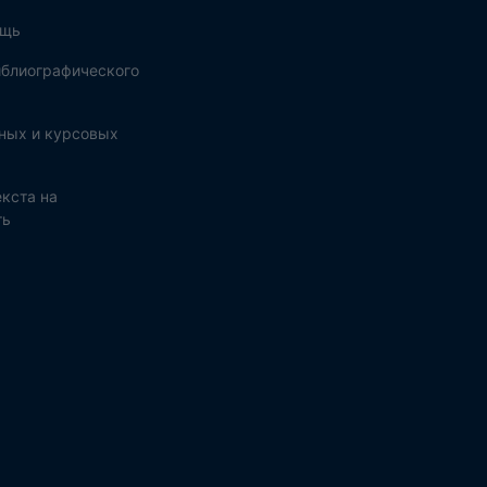
ощь
блиографического
ных и курсовых
кста на
ть