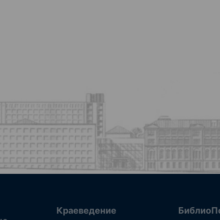
Краеведение
БиблиоП