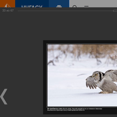
33
из
67
Главная
Контент
Галерея
Артемовские луга – жемчужина Нижегородского Поволжья
Фотогалерея