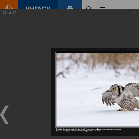
33
из
67
Главная
Контент
Галерея
Артемовские луга – жемчужина Нижегородского Поволжья
Фотогалерея