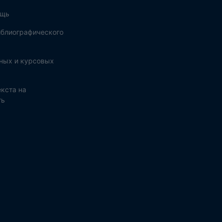
ощь
блиографического
ных и курсовых
кста на
ть