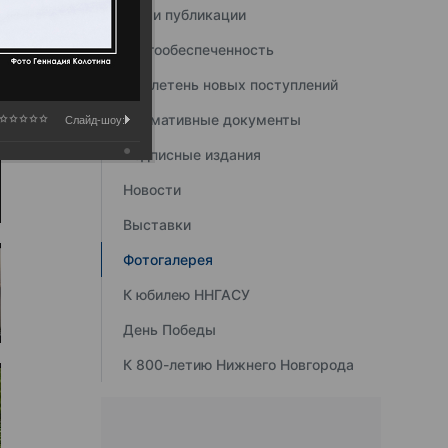
Наши публикации
Книгообеспеченность
Бюллетень новых поступлений
Нормативные документы
Слайд-шоу:
Подписные издания
Новости
Выставки
Фотогалерея
К юбилею ННГАСУ
День Победы
К 800-летию Нижнего Новгорода