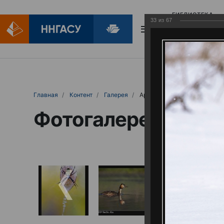
БИБЛИОТЕКА
33
из
67
БИБЛИОПОМОЩ
Главная
Контент
Галерея
Артемовские луга – жемчужина Нижего
Фотогалерея