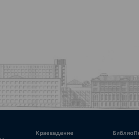
Краеведение
БиблиоП