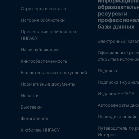
информацион
образователь
Структура и контакты
ресурсы и
профессиона
История библиотеки
базы данных
Презентация о библиотеке
ННГАСУ
Электронный катал
Наши публикации
Официальные ресу
открытые источни
Книгообеспеченность
Подписка
Бюллетень новых поступлений
Подписка (журнал
Нормативные документы
Издания ННГАСУ
Новости
Авторефераты дис
Выставки
Периодика онлайн
Фотогалерея
Путеводитель по 
К юбилею ННГАСУ
Интернет