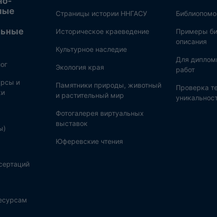
но-
ные
Страницы истории ННГАСУ
Библиопом
льные
Историческое краеведение
Примеры би
описания
Культурное наследие
Для диплом
ог
Экология края
работ
рсы и
Памятники природы, животный
Проверка те
ки
и растительный мир
уникальнос
Фотогалерея виртуальных
выставок
ы)
Юферевские чтения
сертаций
ресурсам