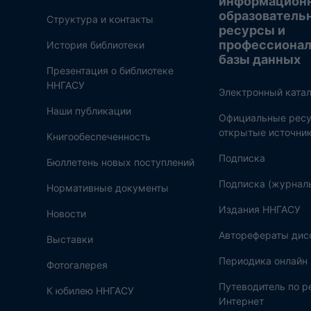
информацион
образователь
Структура и контакты
ресурсы и
профессиона
История библиотеки
базы данных
Презентация о библиотеке
ННГАСУ
Электронный катал
Наши публикации
Официальные ресу
открытые источни
Книгообеспеченность
Подписка
Бюллетень новых поступлений
Подписка (журнал
Нормативные документы
Издания ННГАСУ
Новости
Авторефераты дис
Выставки
Периодика онлайн
Фотогалерея
Путеводитель по 
К юбилею ННГАСУ
Интернет