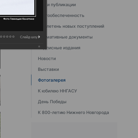
Наши публикации
Книгообеспеченность
Бюллетень новых поступлений
Нормативные документы
Слайд-шоу:
Подписные издания
Новости
Выставки
Фотогалерея
К юбилею ННГАСУ
День Победы
К 800-летию Нижнего Новгорода