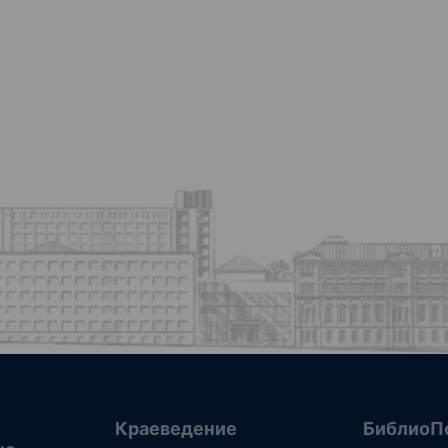
Краеведение
БиблиоП