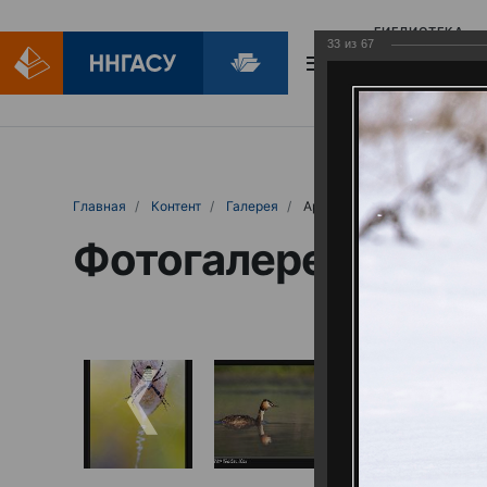
БИБЛИОТЕКА
33
из
67
БИБЛИОПОМОЩ
Главная
Контент
Галерея
Артемовские луга – жемчужина Нижего
Фотогалерея