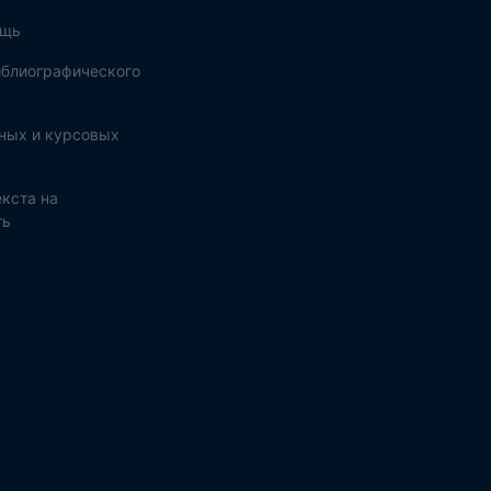
ощь
блиографического
ных и курсовых
кста на
ть