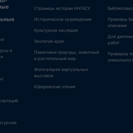
но-
ные
Страницы истории ННГАСУ
Библиопом
льные
Историческое краеведение
Примеры би
описания
Культурное наследие
Для диплом
ог
Экология края
работ
рсы и
Памятники природы, животный
Проверка те
ки
и растительный мир
уникальнос
Фотогалерея виртуальных
выставок
ы)
Юферевские чтения
сертаций
ресурсам