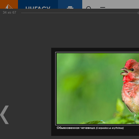
34
из
67
Главная
Контент
Галерея
Артемовские луга – жемчужина Нижегородского Поволжья
Фотогалерея