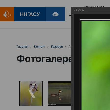
БИБЛИОТЕКА
34
из
67
БИБЛИОПОМОЩ
Главная
Контент
Галерея
Артемовские луга – жемчужина Нижего
Фотогалерея