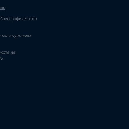
ощь
блиографического
ных и курсовых
кста на
ть