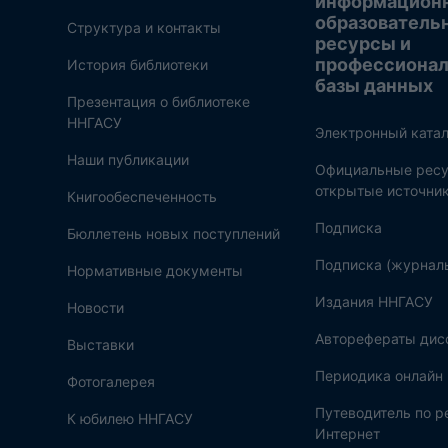
информацион
образователь
Структура и контакты
ресурсы и
профессиона
История библиотеки
базы данных
Презентация о библиотеке
ННГАСУ
Электронный катал
Наши публикации
Официальные ресу
открытые источни
Книгообеспеченность
Подписка
Бюллетень новых поступлений
Подписка (журнал
Нормативные документы
Издания ННГАСУ
Новости
Авторефераты дис
Выставки
Периодика онлайн
Фотогалерея
Путеводитель по 
К юбилею ННГАСУ
Интернет