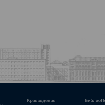
Краеведение
БиблиоП