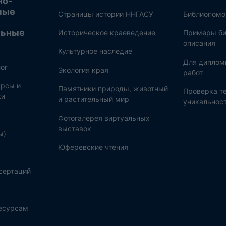
но-
ные
Страницы истории ННГАСУ
Библиопом
льные
Историческое краеведение
Примеры би
описания
Культурное наследие
Для диплом
ог
Экология края
работ
рсы и
Памятники природы, животный
Проверка те
ки
и растительный мир
уникальнос
Фотогалерея виртуальных
выставок
ы)
Юферевские чтения
сертаций
ресурсам