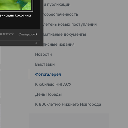
Наши публикации
Книгообеспеченность
Бюллетень новых поступлений
Нормативные документы
Слайд-шоу:
Подписные издания
Новости
Выставки
Фотогалерея
К юбилею ННГАСУ
День Победы
К 800-летию Нижнего Новгорода